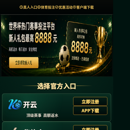
注册入口
首页
文章资讯
2026-05-13 07:00:48
449次阅读
米兰体育下载的功能特色分析
米兰体育下载作为一款备受关注的运动类应用，凭借其
独特的功能和丰富的特色，受到了广大用户的青睐。本
文将对米兰体育下载的功能特色进行深入分析，从多个
维度探讨其魅力所在。
一、精准的赛事报道