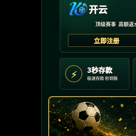
使得国际米兰从成立之初就充满了
球史上的重要地位。
联赛与杯赛的辉煌
进入20世纪，国际米兰的表现不
出现在1960年代，甚至被誉为“
G
洲冠军杯的双冠荣誉。这一阶段
现代化进程与全球化发展
21世纪初，特别是在2000年代