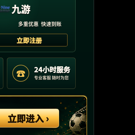
军，这一成就标志着它在意大利足
联赛冠军。然而，真正的辉煌时代
63年至1964年间实现了联赛和欧
刻铺平了道路。
0年期间实现了前所未有的成就，包