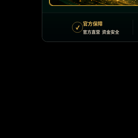
含了连续五次赢得意甲冠军以及2
的品牌在国际上得到了极大的提
全球球迷与文化影响
国际米兰不仅是一支足球队，更
了
你可能喜欢
#1
江南地区米兰体育赛事
在中国的体育文化快速发
也拥有优美的自然风光和日