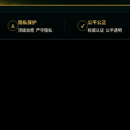
009-2010赛季的三冠王。这一伟业不仅让球队在意大利
升。
是一个体育文化的象征。凭借着出色的竞技表现和对球迷的重
的举办前景
展的背景下，米兰体育赛事作为国际知名的体育活动，逐渐引起了江南地区
益完善的基础设施，为举办各种体育赛事提供了...