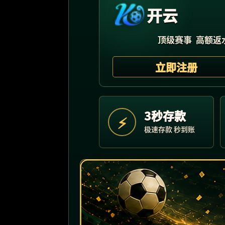
过门票、商品销售和转播权等多
如，在比赛日，米兰各大餐厅、
促进旅游业发展
AC米兰不仅吸引了当地球迷的关
赛，或参观俱乐部的博物馆和主
随着AC米兰的赛事吸引力增强
创造就业机会
AC米兰的运营和发展直接影响