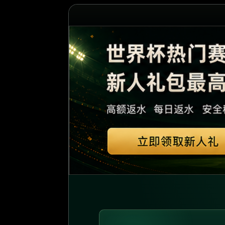
米兰
首页
文章资讯
在意大利的米兰，AC米兰足球
文化的城市，与这家俱乐部之间
通过足球和相关产业促进地方发
AC米兰的经济贡献
作为意大利足球甲级联赛的两大