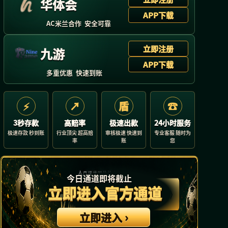
米兰的历史轨迹
AC米兰成立于1899年，至今已有超过120年的历史。自
创立以来，米兰以其独特的红黑配色吸引了无数关注。
俱乐部的早期发展虽然面临挑战，但在20世纪初逐渐崭
露头角。到20世纪80年代，米兰在阿里戈·萨基的带领
下，开创了“全攻全守”的战术风格，不仅夺回了意甲的霸
主地位，还在欧洲赛场上崭露头角，成为了世界足坛的
标杆。
辉煌的战绩
在AC米兰的历史上，战绩斐然。俱乐部共获得
18次意甲