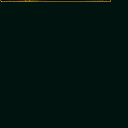
在意大利，体育彩票已成为一个合法的行业，但未来的
广泛合法化也将带来新机遇。随着政府对博彩行业监管
的加强，合规的运营商将更容易获得消费者信任。米兰
作为意大利经济和文化中心，其体育彩票的合法化进程
将推动更多地方共同开放市场，形成一个更为健康的竞
争环境。比如，
在最近一场足球比赛中，某知名平台的
合法博彩公司吸引了大量新人参与，显示了这类政策方
向的重要性。
市场竞争的加剧
随着越来越多的博彩公司进入米兰市场，竞争将变得更