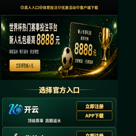
注册入口
首页
文章资讯
2026-06-05 07:00:06
1742次阅读
米兰体育彩票的未来趋势与挑战
米兰体育彩票的未来趋势与挑战
在近年来，随着科技的飞速发展和人们生活方式的变
化，体育博彩行业迎来了前所未有的机遇和挑战。尤其
是在米兰这样一座充满活力和创新精神的城市，体育彩
票的未来发展潜力巨大。然而，行业内也面临着法律法