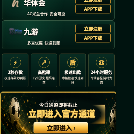
一、专业的训练体系
国际米兰的训练体系以科学化和系统化为基础。俱乐部
注重现代体育科学的应用，针对球员的体能、技术、战
术进行全面评估和个性化训练。通过数据分析，教练团
队能够制定出最佳训练计划，以确保每位球员在比赛中
的发挥达到最佳状态。例如，利用先进的跟踪技术与生
理监测设备，国际米兰可以实时监控球员的状态，调整
训练计划，避免运动损伤，有效提升竞技水平。
二、注重心理素质的培养
除了体能和技术训练，心理素质的提升在国际米兰的训