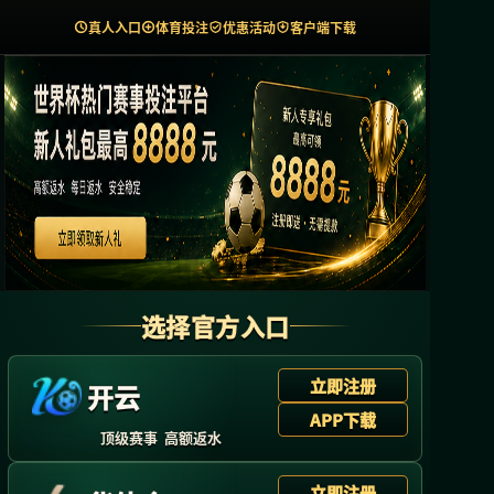
注册入口
首页
文章资讯
2026-05-20 07:00:13
1117次阅读
国际米兰体育对抗挑战经验
在当今竞争激烈的足球界，各大俱乐部不断寻求提升自
身实力和抗压能力的方法。
国际米兰
作为意甲传统豪
门，凭借其独特的体育对抗挑战经验，在多方面展示了
卓越的管理与训练模式。本文将探讨国际米兰如何通过
其成功的经验，增强球员的竞技状态和团队协作能力。