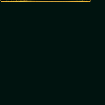
团体讨论等，旨在消除性别歧视和偏见。
通过这样的努
力，米兰体育不仅提升了年轻人的性别意识，也为建立
更加平衡的体育环境奠定了基础。
女性运动员的支持与发展
在体育场上，女性运动员常常面临着许多挑战。米兰体
育认识到这一点，并特意为女性运动员提供了更多的支
持与发展机会。例如，他们引入了专门的基金来支持女
性运动员的训练和比赛。通过赞助女性运动队、举办女
性赛事等形式，米兰体育积极为女性运动员创造了良好
的发展空间。