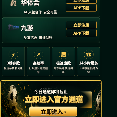
米兰体育的背景
米兰体育成立于1970年代，以促进青少年体育活动和发
展竞技体育为使命。多年来，米兰体育不仅在性能表现
上取得了显著成就，更在社会责任方面承担了重要角
色。近年来，它逐渐认识到性别平等的重要性，不断采
取措施，以提升女性在体育中的地位。
体育教育与性别平等的结合
米兰体育非常重视体育教育，尤其是在青少年群体中。
通过
开展性别平等教育项目
，该组织帮助年轻运动员理
解和尊重性别差异。这样的项目包括工作坊、讲座以及