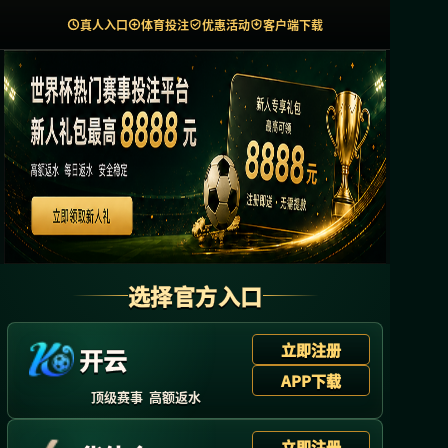
注册入口
首页
文章资讯
2026-05-12 07:00:49
1094次阅读
米兰体育彩票的热门赛事推荐
在体育热潮风起云涌的今天，
米兰体育彩票
作为意大利
乃至全球范围内备受欢迎的博彩平台，吸引了众多体育
爱好者和赌徒的关注。本文将深入探讨米兰体育彩票中
一些热门赛事的推荐，帮助彩民做出更明智的投注决
策。