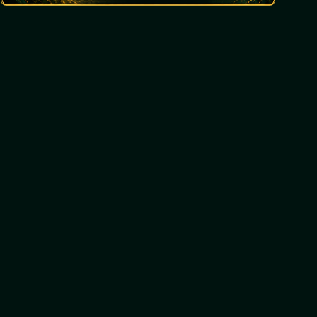
在足球发展战略中，青少年培训至关重要。近年来，米
兰市通过建立和完善各种青少年足球训练营，以促进本
地青少年的足球水平。例如，AC米兰和国际米兰都开设
了专门的青训学院，吸引了大量年轻球员参与。
青训项目的成功案例
，比如国际米兰的Primavera队，培
养了众多优秀的青年球员，他们逐渐在职业联赛中崭露
头角。这些举措不仅丰富了米兰足球的后备人才，更提
升了城市在国际足球舞台上的竞争力。
足球基础设施的优化
为了支持足球的进一步发展，米兰市在基础设施建设上