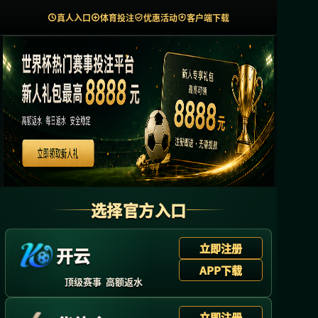
注册入口
首页
文章资讯
2026-05-11 07:00:51
935次阅读
国际米兰体育的技术分析
在现代足球竞技中，技术细节往往决定了比赛的胜负。
从团队配合到个人技能，技术的高低直接影响着球队的
整体表现。
国际米兰体育的技术分析
将为我们深入探讨
这支意大利足球豪门在战术和技术层面上的表现。
一、战术布局与执行力