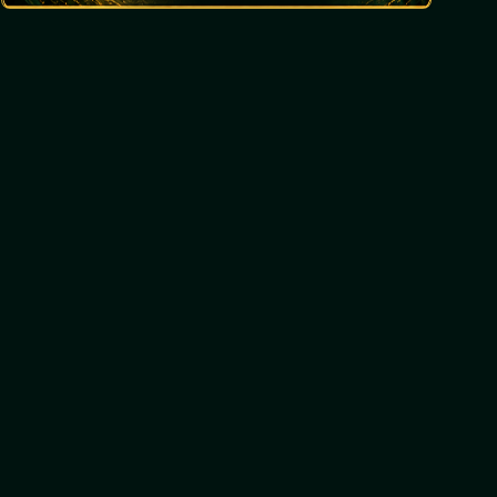
增强活动的吸引力。例如，米兰常常与当地企业、文化
机构及媒体进行合作，共同打造大型体育赛事或娱乐活
动。这种合作不仅为活动提供了资金支持，还能借助各
方的影响力，吸引更多的观众。例如，米兰时装周期
间，城市还会同期举行各类体育赛事，通过时尚与体育
的结合，吸引了大量游客。
三、注重品牌塑造
在激烈的市场竞争中，品牌形象的塑造显得尤为重要。
米兰通过独特的品牌定位和形象设计，确保每一项体育
或娱乐活动都能够在参与者心中留下深刻的印象。活动
的命名、标识以及相关宣传材料都经过精心设计，以确
保与米兰的城市形象相得益彰。例如，米兰马拉松不仅