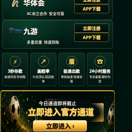
一、了解受众需求
成功的活动策划离不开对受众需求的准确把握。米兰的
活动策划团队通过市场调研和消费者反馈，深入理解目
标群体的兴趣和偏好。这一过程不仅关乎年龄、性别，
还涉及文化背景和生活方式。例如，在策划一场足球比
赛时，团队可能会选择在周末安排比赛，以便利球迷的
观看。而对于家庭观众，活动中可能增加儿童娱乐设
施，以吸引更多家庭参与。
二、整合多方资源
米兰在活动策划中强调跨界合作，通过整合多方资源来